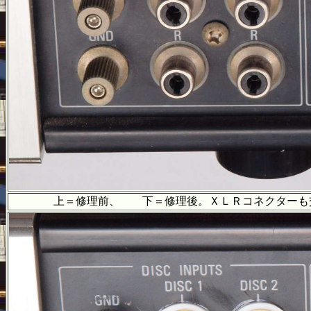
上＝修理前、 下＝修理後。ＸＬＲコネクターも