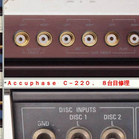
Ａｃｃｕｐｈａｓｅ Ｃ－２２０． ８台目修理
*