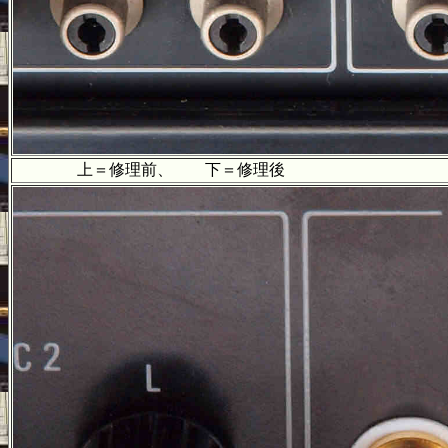
上＝修理前、 下＝修理後