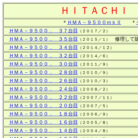
ＨＩＴＡＣＨＩ
＊
ＨＭＡ－９５００ｍｋⅡ
＊
ＨＭＡ－９５００． ３７台目
（２０１７／２）
ＨＭＡ－９５００． ３５台目
修理して販
（２０１５／１）
ＨＭＡ－９５００． ３４台目
（２０１４／１２）
ＨＭＡ－９５００． ３２台目
（２０１４／６）
ＨＭＡ－９５００． ３０台目
（２０１１／９）
ＨＭＡ－９５００． ２８台目
（２０１０／９）
ＨＭＡ－９５００． ２６台目
（２０１０／３）
ＨＭＡ－９５００． ２４台目
（２００８／２）
ＨＭＡ－９５００． ２２台目
（２００７／１１）
ＨＭＡ－９５００． ２０台目
（２００７／５）
ＨＭＡ－９５００． １８台目
（２００６／９）
ＨＭＡ－９５００． １６台目
（２００５／８）
ＨＭＡ－９５００． １４台目
（２００４／８）