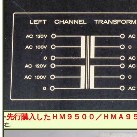
先行購入したＨＭ９５００／ＨＭＡ９
*
在。