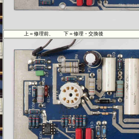
上＝修理前、 下＝修理・交換後