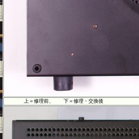
上＝修理前、 下＝修理・交換後