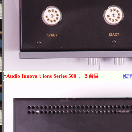
Audio Innovaｔions Series 500． ３台目
*
修理