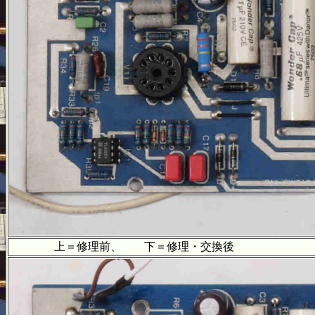
上＝修理前、 下＝修理・交換後