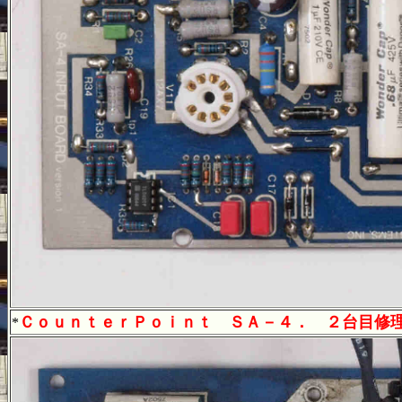
ＣｏｕｎｔｅｒＰｏｉｎｔ ＳＡ－４． ２台目修
*