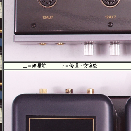
上＝修理前、 下＝修理・交換後