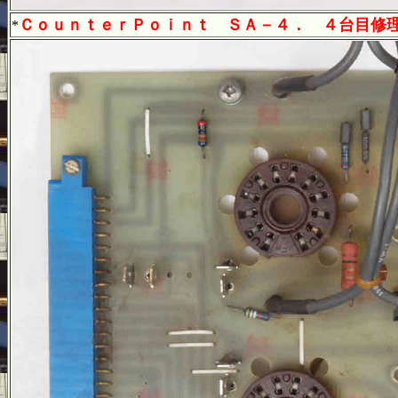
ＣｏｕｎｔｅｒＰｏｉｎｔ ＳＡ－４． ４台目修
*