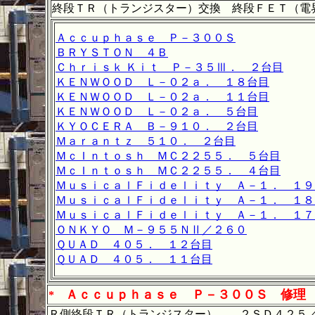
終段ＴＲ（トランジスター）交換 終段ＦＥＴ（電
Ａｃｃｕｐｈａｓｅ Ｐ－３００Ｓ
ＢＲＹＳＴＯＮ ４Ｂ
Ｃｈｒｉｓｋ Ｋｉｔ Ｐ－３５Ⅲ． ２台目
ＫＥＮＷＯＯＤ Ｌ－０２ａ． １８台目
ＫＥＮＷＯＯＤ Ｌ－０２ａ． １１台目
ＫＥＮＷＯＯＤ Ｌ－０２ａ． ５台目
ＫＹＯＣＥＲＡ Ｂ－９１０． ２台目
Ｍａｒａｎｔｚ ５１０． ２台目
ＭｃＩｎｔｏｓｈ ＭＣ２２５５． ５台目
ＭｃＩｎｔｏｓｈ ＭＣ２２５５． ４台目
ＭｕｓｉｃａｌＦｉｄｅｌｉｔｙ Ａ－１． １９
ＭｕｓｉｃａｌＦｉｄｅｌｉｔｙ Ａ－１． １８
ＭｕｓｉｃａｌＦｉｄｅｌｉｔｙ Ａ－１． １７
ＯＮＫＹＯ Ｍ－９５５ＮⅡ／２６０
ＱＵＡＤ ４０５． １２台目
ＱＵＡＤ ４０５． １１台目
Ａｃｃｕｐｈａｓｅ Ｐ－３００Ｓ 修理
*
Ｒ側終段ＴＲ（トランジスター）。 ２ＳＤ４２５