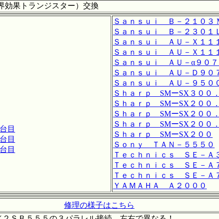
界効果トランジスター）交換
Ｓａｎｓｕｉ Ｂ－２１０３ MO
Ｓａｎｓｕｉ Ｂ－２３０１
Ｓａｎｓｕｉ ＡＵ－Ｘ１１１１
Ｓａｎｓｕｉ ＡＵ－Ｘ１１１１
Ｓａｎｓｕｉ ＡＵ－α９０
Ｓａｎｓｕｉ ＡＵ－Ｄ９０
Ｓａｎｓｕｉ ＡＵ－９５０
Ｓｈａｒｐ SMーSX３００
Ｓｈａｒｐ SMーSX２００
Ｓｈａｒｐ SMーSX２００
Ｓｈａｒｐ SMーSX２００
台目
Ｓｈａｒｐ SMーSX２００
台目
Ｓｏｎｙ ＴＡＮ－５５５０
台目
Ｔｅｃｈｎｉｃｓ ＳＥ－Ａ
Ｔｅｃｈｎｉｃｓ ＳＥ－Ａ
Ｔｅｃｈｎｉｃｓ ＳＥ－Ａ
ＹＡＭＡＨＡ Ａ２０００
修理の様子はこちら
／２ＳＢ５５５の３パラレル接続。左右で異なる！