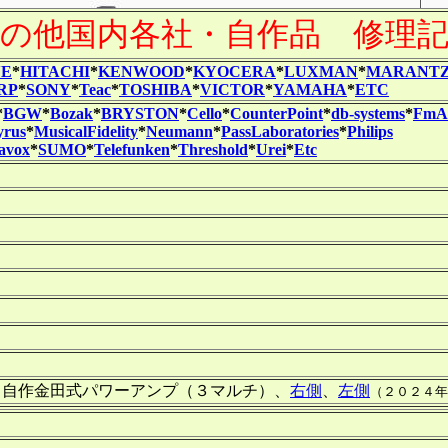
の他国内各社・自作品 修理
NE
*
HITACHI
*
KENWOOD
*
KYOCERA
*
LUXMAN
*
MARANT
RP
*
SONY
*
Teac
*
TOSHIBA
*
VICTOR
*
YAMAHA
*
ETC
*
BGW
*
Bozak
*
BRYSTON
*
Cello
*
CounterPoint
*
db-systems
*
FmAc
yrus
*
MusicalFidelity
*
Neumann
*
PassLaboratories
*
Philips
lavox
*
SUMO
*
Telefunken
*
Threshold
*
Urei
*
Etc
 自作金田式パワーアンプ（３マルチ）、
右側
、
左側
（２０２４年