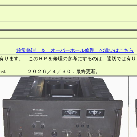
通常修理 ＆ オーバーホール修理 の違いはこちら
作成して有ります。 このＨＰを修理の参考にするのは、適切では
ll right reserved. ２０２６／４／３０．最終更新。