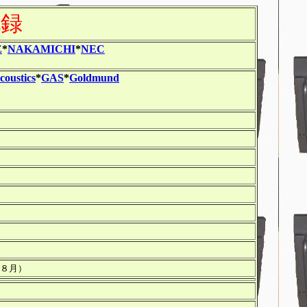
記録
Z
*
NAKAMICHI
*
NEC
oustics
*
GAS
*
Goldmund
８月）