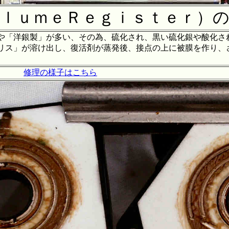
ｌｕｍｅＲｅｇｉｓｔｅｒ）
や「洋銀製」が多い、その為、硫化され、黒い硫化銀や酸化さ
リス」が溶け出し、復活剤が蒸発後、接点の上に被膜を作り、
修理の様子はこちら