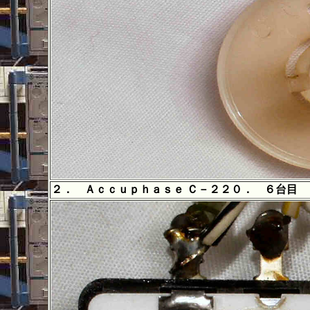
２． Ａｃｃｕｐｈａｓｅ Ｃ－２２０． ６台目