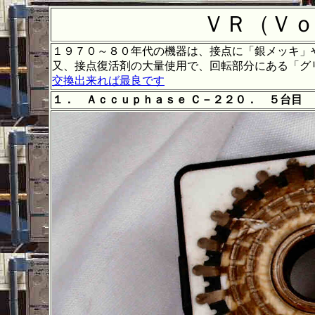
ＶＲ（Ｖｏ
１９７０～８０年代の機器は、接点に「銀メッキ」
又、接点復活剤の大量使用で、回転部分にある「グ
交換出来れば最良です
１． Ａｃｃｕｐｈａｓｅ Ｃ－２２０． ５台目