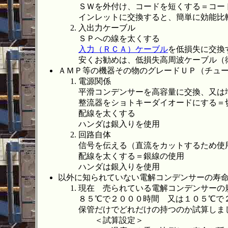
ＳＷを外付け、コードを短くする＝コー
インレットに交換すると、簡単に効能比
入出力ケーブル
ＳＰへの線を太くする
入力（ＲＣＡ）ケーブル
を低損失に交換
安くお勧めは、低損失高周波ケーブル（
ＡＭＰ等の機器その物のグレードＵＰ（チュ
電源関係
平滑コンデンサーを高容量に交換、又は
整流器をショトキーダイオードにする＝
配線を太くする
ハンダは銀入りを使用
回路自体
信号を伝える（直流をカットするため使
配線を太くする＝銀線の使用
ハンダは銀入りを使用
以外に知られていない電解コンデンサーの寿
現在 売られている電解コンデンサーの
８５℃で２０００時間 又は１０５℃で
保管だけでどれだけの持つのか試算しま
＜試算設定＞