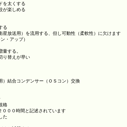
ドを太くする
較が楽しめる
する
衛星放送用）を流用する、但し可動性（柔軟性）に欠けます
ーン・アップ）
増量する。
切り替えが早い
用）結合コンデンサー（ＯＳコン）交換
命
規格
２０００時間と記述されています
した