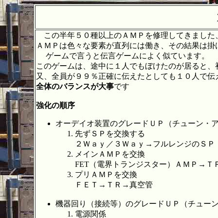
この半年５０種以上のＡＭＰを修理してきました、
ＡＭＰは色々な要素が直列には働き、その結果は掛
ゲームで言うと伝言ゲームによく似ています。
このゲームは、途中に１人でもぼけたのが居ると、
又、全員が９９％正確に伝えたとしても１０人で伝
全体のバランスが大事
です
強化の順序
オーデイオ装置のグレードＵＰ（チューン・アップ
先ずＳＰを交換する
２Ｗａｙ／３Ｗａｙ→フルレンジのＳＰ
メインＡＭＰを交換
FET（電界トランジスター）ＡＭＰ→
プリＡＭＰを交換
ＦＥＴ→ＴＲ→真空管
機器回り（接続等）のグレードＵＰ（チュー
電源関係