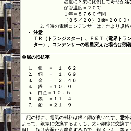
温度に３乗に比例して寿命が延び
保管温度＝２０℃
１年＝８７６０時間
（８５／２０）３乗×２０００÷
当時の電解コンデンサーはこれより規格
注意
ＴＲ（トランジスター）、ＦＥＴ（電界トラ
ター）、コンデンサーの容量変えた場合は顕
金属の抵抗率
銀 ＝ １．６２
銅 ＝ １．６９
金 ＝ ２．４６
鉄 ＝１０．０
白金＝１０．５
錫 ＝１１．４
鉛 ＝２１．９
上記の様に、電気の材料は銀／銅が良いです、
意外
よって、銀線に交換するよりも、太い銅線に交換す
但し、銅は表面から腐食するので、銀メッキ、錫メ