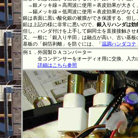
→銀メッキ線＝高周波に使用＝表皮効果が大きく
→錫メッキ線＝低周波に使用＝表皮効果が少なく
銀は表面に黒い酸化銀の被膜ができ保護する、但し
鉛は上記の様に非常に悪いので、
銀入りハンダは効
但し、ハンダ付けを上手して銅同士を直接接触させ
又、一般に「銀入り半田」は融点が高い、古い基板
基板の「銅箔剥離」を防ぐには、「
温調ハンダコテ
例１．外国製ＤＡコンバーター
全コンデンサーをオーディオ用に交換、入力に
詳細はこちら参照