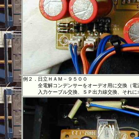
例２．日立ＨＡＭ－９５００
全電解コンデンサーをオーデオ用に交換（電源の
入力ケーブル交換、ＳＰ出力線交換、それにオ