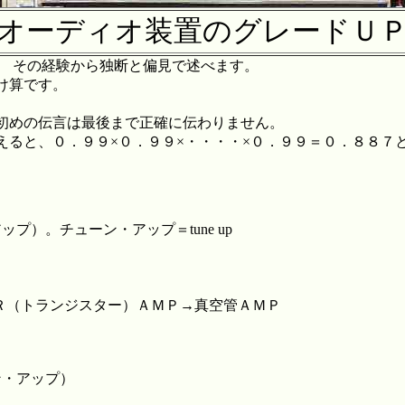
オーディオ装置のグレードＵ
 その経験から独断と偏見で述べます。
け算です。
初めの伝言は最後まで正確に伝わりません。
えると、０．９９×０．９９×・・・・×０．９９＝０．８８７
）。チューン・アップ＝tune up
ＴＲ（トランジスター）ＡＭＰ→真空管ＡＭＰ
ン・アップ）