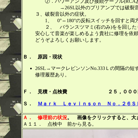
⑦．パワーアンプ及び接続ケーブル(RCA及
→26SL以外のプリアンプでは破裂音
３、破裂音以外の症状。
1、 0°⇔180°の反転スイッチを回すと
２、 バランスツマミ(右のみ)をを回した
安心して音楽が楽しめるよう貴社に修理を依
どうぞよろしくお願いします。
Ｂ． 原因・現状
26SL→マークレビンソンNo.333Ｌの間隔の短
修理履歴あり。
Ｆ． 見積・点検費 ２５，０００
Ｓ．
Ｍａｒｋ Ｌｅｖｉｎｓｏｎ Ｎｏ．２６Ｓ
Ａ．
修理前の状況
。 画像をクリックすると、大き
Ａ１１． 点検中 前から見る。