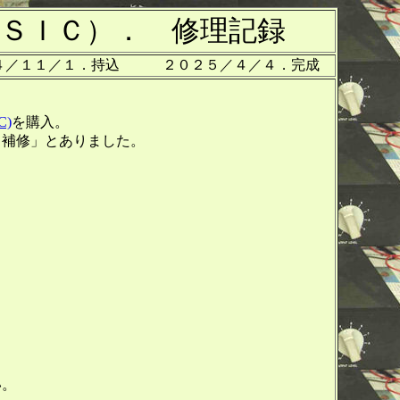
ＳＩＣ）． 修理記録
４／１１／１．持込 ２０２５／４／４．完成
C)
を購入。
、補修」とありました。
い。