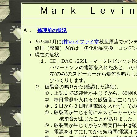
Ｍａｒｋ Ｌｅｖｉｎ
Ａ．
修理前の状況
2023年1月に
(株)ハイファイ堂
秋葉原店でメン
修理（整備）内容は「劣化部品交換、コンデ
現在の症状。
１、CD→DAC→26SL→マークレビンソンN
パワーアンプの電源を入れたあと、5から
左(のみ)のスピーカーから爆竹を鳴らした
びっくりします。
２、破裂音の鳴りかた(確認した詳細)。
①．上記１で破裂音が生じてから、60秒以
②．毎日電源を入れると破裂音は生じない
③．２日から３日程度電源を入れず、その後
④．破裂音が生じる前に左スピーカーから
破裂音が生じたことがありました
⑤．破裂音が生じてからの音楽再生中は破
⑥．電源をオフにしてから短時間(電源オフ直