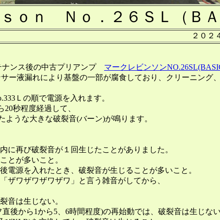
ｓｏｎ Ｎｏ．２６ＳＬ（ＢＡ
２０２
テナンス後の中古プリアンプ
マークレビンソンNO.26SL(BASI
ンサー液漏れにより基盤の一部が腐食しており、クリーニング
o.333Ｌの順で電源を入れます。
20秒程度経過して、
ような大きな破裂音(バーン)が鳴ります。
内に再び破裂音が１回生じたことがありました。
ことが多いこと。
電源を入れたとき、破裂音が生じることが多いこと。
「ザワザワザワザワ」と言う雑音がしてから、
。
裂音は生じない。
後から1から5、6時間程度)の再始動では、破裂音は生じな