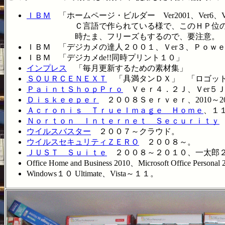
ＩＢＭ
「ホームページ・ビルダー Ver2001、Ver6、Ver
Ｃ言語で作られている様で、このＨＰ位の容量
時たま、フリーズもするので、要注意。
ＩＢＭ 「デジカメの達人２００１、Ｖer３、Ｐｏｗ
ＩＢＭ 「デジカメde!!同時プリント１０」
インプレス
「毎月更新するための素材集」
ＳＯＵＲＣＥＮＥＸＴ
「具満タンＤＸ」 「ロゴッ
ＰａｉｎｔＳｈｏｐＰｒｏ
Ｖｅｒ４．２Ｊ、Ｖer５Ｊ
Ｄｉｓｋｅｅｐｅｒ
２００８Ｓｅｒｖｅｒ、2010～2011Ｐ
Ａｃｒｏｎｉｓ ＴｒｕｅＩｍａｇｅ Ｈｏｍｅ
、１
Ｎｏｒｔｏｎ Ｉｎｔｅｒｎｅｔ Ｓｅｃｕｒｉｔｙ
ウイルスバスター
２００７～クラウド。
ウイルスセキュリティＺＥＲＯ
２００８～。
ＪＵＳＴ Ｓｕｉｔｅ
２００８～２０１０、一太郎２
Office Home and Business 2010、Microsoft Office Perso
Windows１０ Ultimate、Vista～１１。