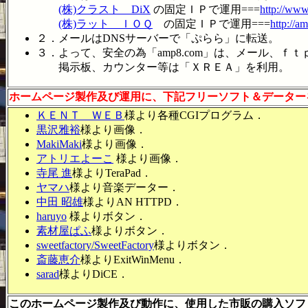
(株)クラスト DiX
の固定ＩＰで運用===
http://ww
(株)ラット ＩＯＱ
の固定ＩＰで運用===
http://a
２．メールはDNSサーバーで「ぷらら」に転送。
３．よって、安全の為「amp8.com」は、メール、ｆｔ
掲示板、カウンター等は「ＸＲＥＡ」を利用。
ホームページ製作及び運用に、下記フリーソフト＆データー
ＫＥＮＴ ＷＥＢ
様より各種CGIプログラム．
黒沢雅裕
様より画像．
MakiMaki
様より画像．
アトリエよーこ
様より画像．
寺尾 進
様よりTeraPad．
ヤマハ
様より音楽データー．
中田 昭雄
様よりAN HTTPD．
haruyo
様よりボタン．
素材屋ぱふ
様よりボタン．
sweetfactory/SweetFactory
様よりボタン．
斎藤恵介
様よりExitWinMenu．
sarad
様よりDiCE．
このホームページ製作及び動作に、使用した市販の購入ソフ