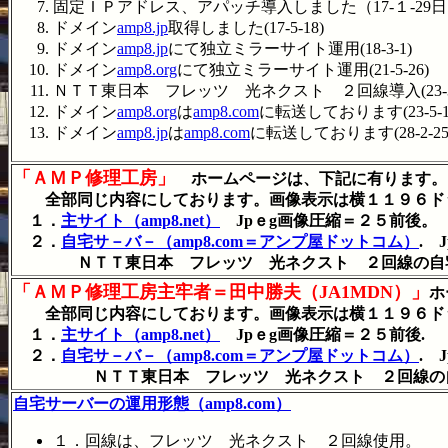
固定ＩＰアドレス、アパッチ導入しました（17-１-29
ドメイン
amp8.jp
取得しました(17-5-18)
ドメイン
amp8.jp
にて独立ミラーサイト運用(18-3-1)
ドメイン
amp8.org
にて独立ミラーサイト運用(21-5-26)
ＮＴＴ東日本 フレッツ 光ネクスト ２回線導入(23-3-
ドメイン
amp8.org
は
amp8.com
に転送しております(23-5-1
ドメイン
amp8.jp
は
amp8.com
に転送しております(28-2-25
「ＡＭＰ修理工房」
ホームページは、下記に有ります。
全部同じ内容にしております。画像表示は横１１９６ド
１．
主サイト（amp8.net）
Jpｅg画像圧縮＝２５前後。
２．
自宅サ－バ－（amp8.com＝アンプ屋ドットコム）
. 
ＮＴＴ東日本 フレッツ 光ネクスト ２回線の自
「ＡＭＰ修理工房主牢者＝田中勝夫（JA1MDN）」
ホ
全部同じ内容にしております。画像表示は横１１９６ド
１．
主サイト（amp8.net）
Jpｅg画像圧縮＝２５前後.
２．
自宅サ－バ－（amp8.com＝アンプ屋ドットコム）
. 
ＮＴＴ東日本 フレッツ 光ネクスト ２回線の自
自宅サーバーの運用形態（amp8.com）
１．回線は、フレッツ 光ネクスト ２回線使用。