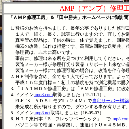
AMP（アンプ）修理
「ＡＭＰ修理工房」＆「田中勝夫」ホームページに御訪問
皆様のお陰を持ちまして、長年の夢でありました修理
１人で、細く、長く、誠実に行いますので、宜しくお
真空管の製品は、子供の時に、体で覚えました、回路
機器の改造、試作は得意です、高周波回路は送受共、
修理費は、非常に高いです。
事前に、修理出来る所を見つけて利用してください。
製造メーカー様が修理打切り製品（サポート出来ない
製造メーカー様にて修理可能の場合は、改造を伴う修
ＨＰ制作を含め、全てを１人で行っております。よっ
平成１５年度目標＝１桁上の精度を持つ測定機器の購
「ＪＡ１ＭＤＮ修理工房」は「ＡＭＰ修理工房」に改名しま
ドメイン
amp8.com
取得しました（15-11-1）。
FLET'S ＡＤＳＬモアⅡ（２４Ｍ）で
自宅サーバー構築
未完成な所が有りますので、ダウンする事が有ります
ドメイン
amp8.net
取得しました（16-09-03）
ＮＴＴ東日本「B フレッツベーシック」 で
amp8.
パソコン等で増強・再構築し、速度は下り＝４５ＭＢ