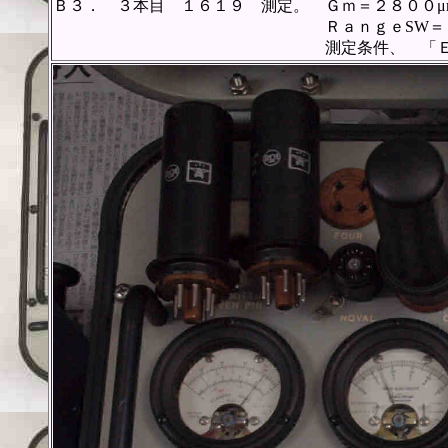
Ｂ３． ３本目 １６１９ 測定。 Ｇｍ＝２８００μ
ＲａｎｇｅSW＝Ｃ、FullScal
測定条件、 「Ｅｐ＝２５０Ｖ、Ｅ