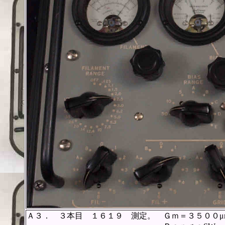
Ａ３． ３本目 １６１９ 測定。 Ｇｍ＝３５００μ