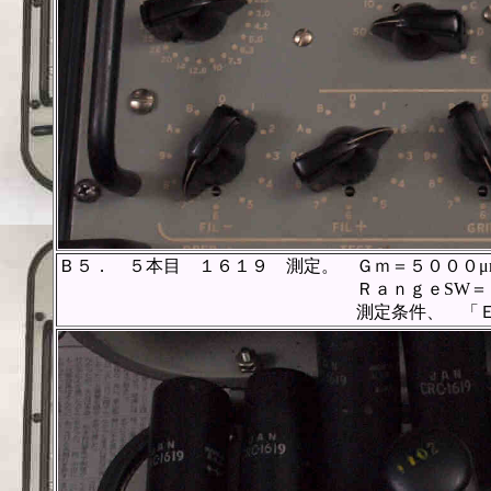
Ｂ５． ５本目 １６１９ 測定。 Ｇｍ＝５０００μ
ＲａｎｇｅSW＝Ｃ、FullScal
測定条件、 「Ｅｐ＝２５０Ｖ、Ｅ