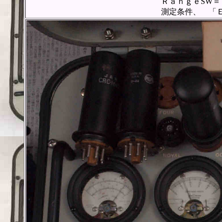
ＲａｎｇｅSW＝Ｃ、FullScal
測定条件、 「Ｅｐ＝２５０Ｖ、Ｅ