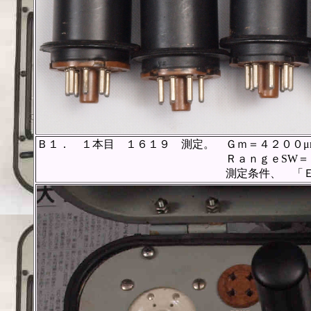
Ｂ１． １本目 １６１９ 測定。 Ｇｍ＝４２００μ
ＲａｎｇｅSW＝Ｃ、FullScal
測定条件、 「Ｅｐ＝２５０Ｖ、Ｅ