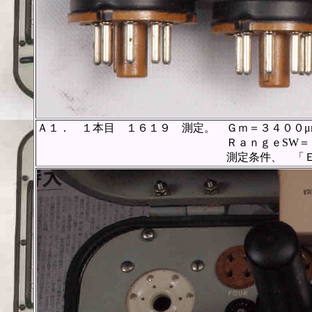
Ａ１． １本目 １６１９ 測定。 Ｇｍ＝３４００μ
ＲａｎｇｅSW＝Ｃ、FullScal
測定条件、 「Ｅｐ＝２５０Ｖ、Ｅ