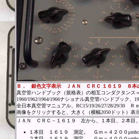
Ｂ．
銀色文字表示 ＪＡＮ ＣＲＣ １６１９ ８本
真空管ハンドブック（規格表）の相互コンダクタンス＝
1960/1962/1964/1966ナショナル真空管ハンドブッ
全日本真空管マニュアル、RC15/19/26/27/28/2
画像をクリックすると、大きく（横幅2050ドット）表
ＪＡＮ ＣＲＣ－１６１９ 左から、１本目、２本目
１本目 １６１９ 測定。 Ｇｍ＝４２００μmh
２本目 １６１９ 測定。 Ｇｍ＝４０００μmh