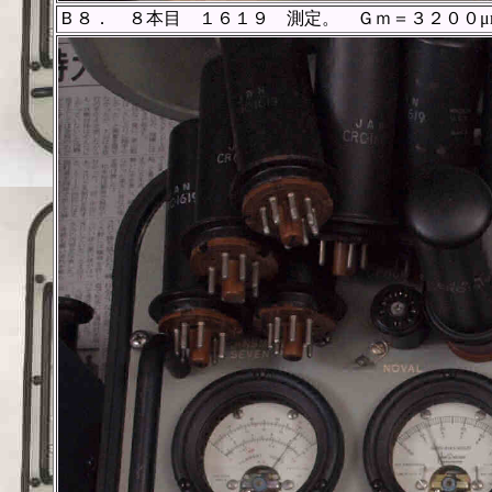
Ｂ８． ８本目 １６１９ 測定。 Ｇｍ＝３２００μ