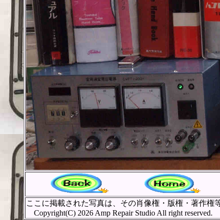
1
ここに掲載された写真は、その肖像権・版権・著作権
Copyright(C) 2026 Amp Repair Studio All right reserved.