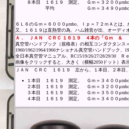
８本目 １６１９ 測定。 Ｇｍ＝３２００μmh
平均 Ｇｍ＝３４９０μmho、Ｉ
６Ｌ６のＧｍ＝６０００μmho、Ｉｐ＝７２ｍＡとは
又、１６１９は直熱管の為、ハム雑音が出、オーディ
Ａ．
ＪＡＮ ＣＲＣ １６１９ ４本の「Ｇｍ ＆ 
真空管ハンドブック（規格表）の相互コンダクタンス＝
1960/1962/1964/1966ナショナル真空管ハンドブッ
全日本真空管マニュアル、RC15/19/26/27/28/2
画像をクリックすると、大きく（横幅2050ドット）表
ＪＡＮ ＣＲＣ １６１９ 左から、１本目、２本目
１本目 １６１９ 測定。 Ｇｍ＝３４００μmh
２本目 １６１９ 測定。 Ｇｍ＝３２００μmh
３本目 １６１９ 測定。 Ｇｍ＝３５００μmh
４本目 １６１９ 測定。 Ｇｍ＝３４００μmh