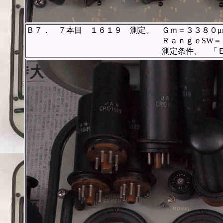
Ｂ７． ７本目 １６１９ 測定。 Ｇｍ＝３３８０μ
ＲａｎｇｅSW＝Ｃ、FullScal
測定条件、 「Ｅｐ＝２５０Ｖ、Ｅ