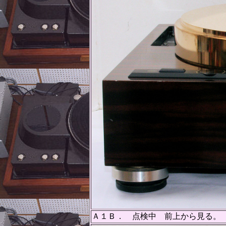
Ａ１Ｂ． 点検中 前上から見る。