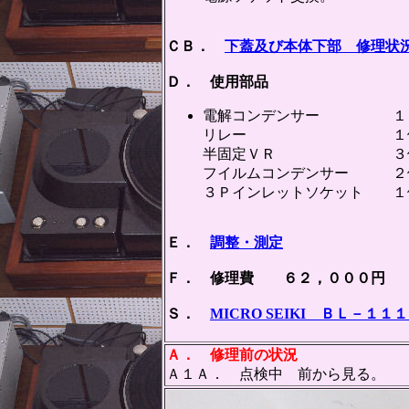
ＣＢ．
下蓋及び本体下部 修理状
Ｄ． 使用部品
電解コンデンサー １
リレー １個
半固定ＶＲ ３
フイルムコンデンサー ２
３Ｐインレットソケット １
Ｅ．
調整・測定
Ｆ． 修理費 ６２，０００円 
Ｓ．
MICRO SEIKI ＢＬ－
Ａ． 修理前の状況
Ａ１Ａ． 点検中 前から見る。