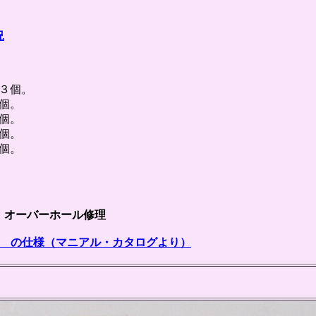
況
３個。
。
個。
個。
個。
オーバーホール修理
１１１ の仕様（マニアル・カタログより）