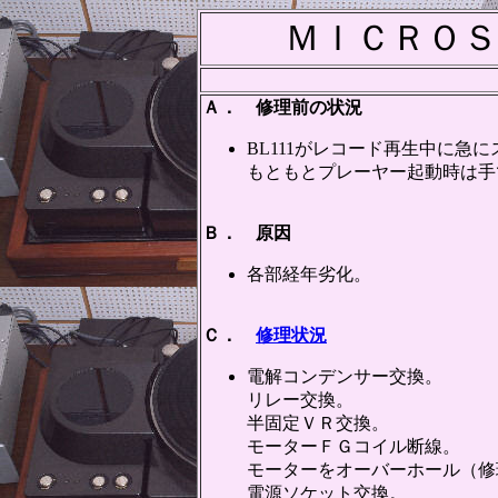
ＭＩＣＲＯＳ
Ａ． 修理前の状況
BL111がレコード再生中に急
もともとプレーヤー起動時は手
Ｂ． 原因
各部経年劣化。
Ｃ．
修理状況
電解コンデンサー交換。
リレー交換。
半固定ＶＲ交換。
モーターＦＧコイル断線。
モーターをオーバーホール（修
電源ソケット交換。