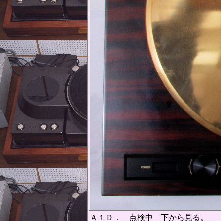
Ａ１Ｄ． 点検中 下から見る。