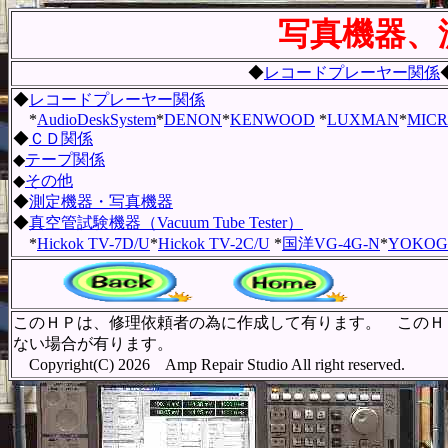
写真機器、
◆
レコードプレーヤー関係
◆
レコードプレーヤー関係
*
AudioDeskSystem
*
DENON
*
KENWOOD
*
LUXMAN
*
MICR
◆
ＣＤ関係
◆
テープ関係
◆
その他
◆
測定機器・写真機器
◆
真空管試験機器（Vacuum Tube Tester）
*
Hickok TV-7D/U
*
Hickok TV-2C/U
*
国洋VG-4G-N
*
YOKOGA
このＨＰは、修理依頼者の為に作成して有ります。 このＨ
ない場合が有ります。
Copyright(C) 2026 Amp Repair Studio All right